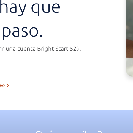
 hay que
 paso.
rir una cuenta
Bright Start 529.
reo