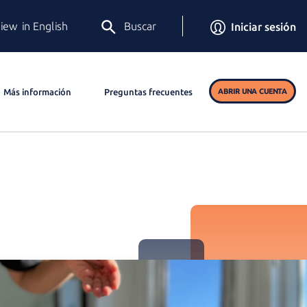
iew in English
Buscar
Iniciar sesión
Más información
Preguntas frecuentes
ABRIR UNA CUENTA